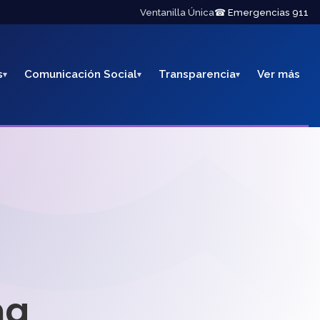
Ventanilla Única
☎ Emergencias 911
s
Comunicación Social
Transparencia
Ver más
na