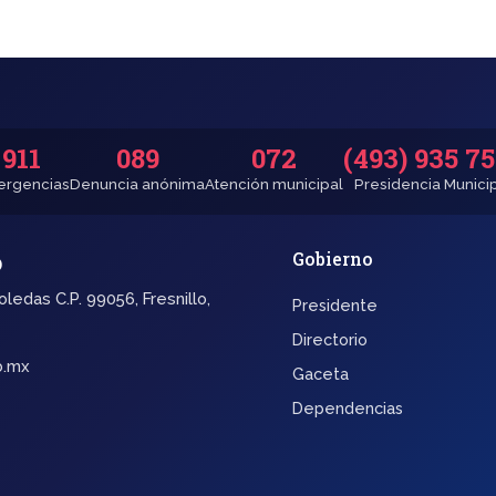
911
089
072
(493) 935 7
rgencias
Denuncia anónima
Atención municipal
Presidencia Munici
o
Gobierno
oledas C.P. 99056, Fresnillo,
Presidente
Directorio
b.mx
Gaceta
Dependencias