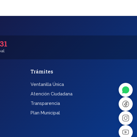
531
pal
Trámites
◐
A+
Ventanilla Única
↔
U̲
Atención Ciudadana
Transparencia
Dx
❙❙
Plan Municipal