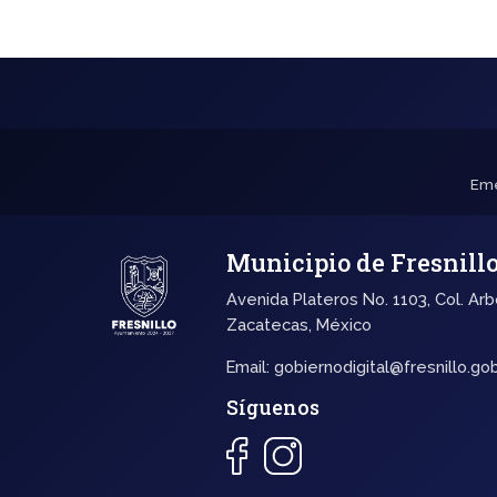
Eme
Municipio de Fresnill
Avenida Plateros No. 1103, Col. Arb
Zacatecas, México
Email:
gobiernodigital@fresnillo.go
Síguenos