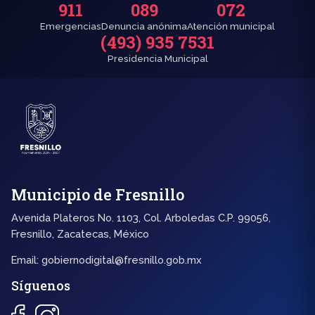
911
089
072
Emergencias
Denuncia anónima
Atención municipal
(493) 935 7531
Presidencia Municipal
Municipio de Fresnillo
Avenida Plateros No. 1103, Col. Arboledas C.P. 99056,
Fresnillo, Zacatecas, México
Email:
gobiernodigital@fresnillo.gob.mx
Síguenos