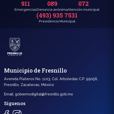
911
089
072
Emergencias
Denuncia anónima
Atención municipal
(493) 935 7531
Presidencia Municipal
Municipio de Fresnillo
Avenida Plateros No. 1103, Col. Arboledas C.P. 99056,
Fresnillo, Zacatecas, México
Email:
gobiernodigital@fresnillo.gob.mx
Síguenos