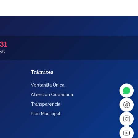
531
pal
Trámites
◐
A+
Ventanilla Única
↔
U̲
Atención Ciudadana
Transparencia
Dx
❙❙
Plan Municipal