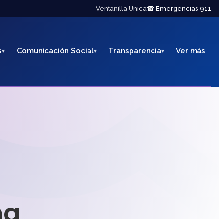
Ventanilla Única
☎ Emergencias 911
s
Comunicación Social
Transparencia
Ver más
na