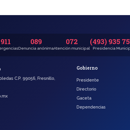
911
089
072
(493) 935 7
rgencias
Denuncia anónima
Atención municipal
Presidencia Munici
o
Gobierno
oledas C.P. 99056, Fresnillo,
Presidente
Directorio
b.mx
Gaceta
Dependencias