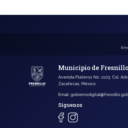
Eme
Municipio de Fresnill
Avenida Plateros No. 1103, Col. Arb
Zacatecas, México
Email:
gobiernodigital@fresnillo.go
Síguenos