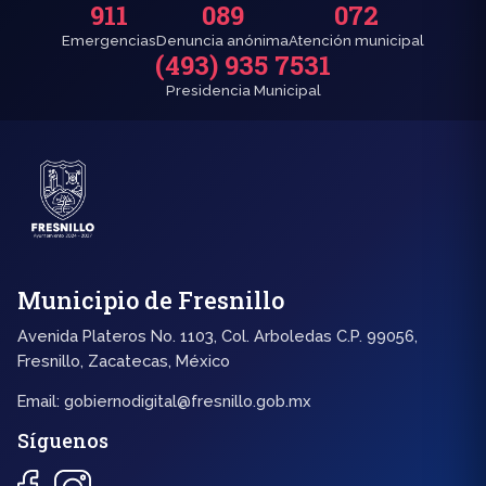
911
089
072
Emergencias
Denuncia anónima
Atención municipal
(493) 935 7531
Presidencia Municipal
Municipio de Fresnillo
Avenida Plateros No. 1103, Col. Arboledas C.P. 99056,
Fresnillo, Zacatecas, México
Email:
gobiernodigital@fresnillo.gob.mx
Síguenos