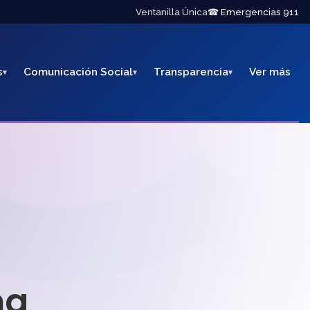
Ventanilla Única
☎ Emergencias 911
s
Comunicación Social
Transparencia
Ver más
na