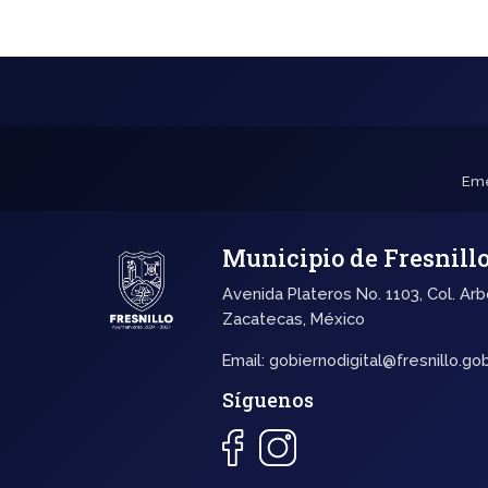
Eme
Municipio de Fresnill
Avenida Plateros No. 1103, Col. Arb
Zacatecas, México
Email:
gobiernodigital@fresnillo.go
Síguenos