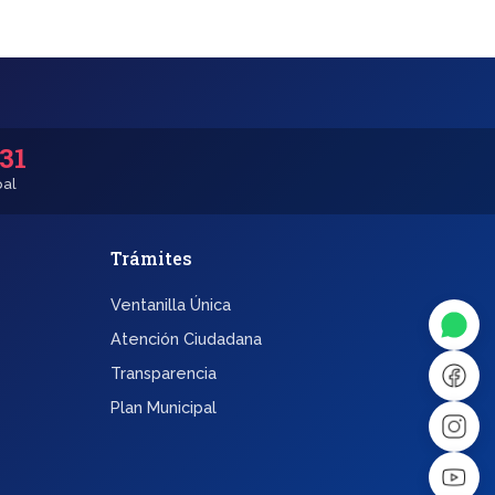
531
pal
Trámites
◐
A+
Ventanilla Única
↔
U̲
Atención Ciudadana
Transparencia
Dx
❙❙
Plan Municipal