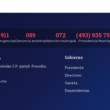
911
089
072
(493) 935 7
rgencias
Denuncia anónima
Atención municipal
Presidencia Munici
o
Gobierno
oledas C.P. 99056, Fresnillo,
Presidente
Directorio
b.mx
Gaceta
Dependencias