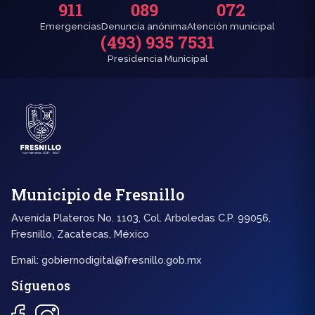
911
089
072
Emergencias
Denuncia anónima
Atención municipal
(493) 935 7531
Presidencia Municipal
Municipio de Fresnillo
Avenida Plateros No. 1103, Col. Arboledas C.P. 99056,
Fresnillo, Zacatecas, México
Email:
gobiernodigital@fresnillo.gob.mx
Síguenos