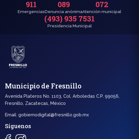
911
089
072
Emergencias
Denuncia anónima
Atención municipal
(493) 935 7531
Presidencia Municipal
Municipio de Fresnillo
Avenida Plateros No. 1103, Col. Arboledas C.P. 99056,
Fresnillo, Zacatecas, México
Email:
gobiernodigital@fresnillo.gob.mx
Síguenos