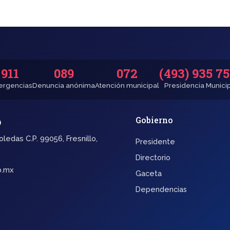
911
089
072
(493) 935 7
rgencias
Denuncia anónima
Atención municipal
Presidencia Munici
o
Gobierno
oledas C.P. 99056, Fresnillo,
Presidente
Directorio
b.mx
Gaceta
Dependencias