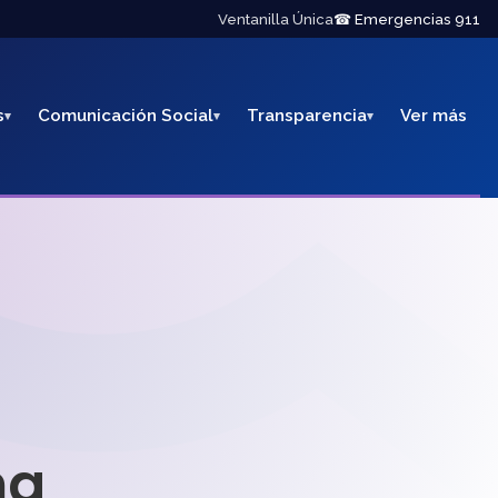
Ventanilla Única
☎ Emergencias 911
s
Comunicación Social
Transparencia
Ver más
na