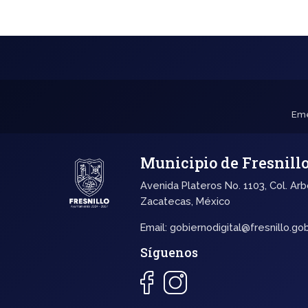
Eme
Municipio de Fresnill
Avenida Plateros No. 1103, Col. Arb
Zacatecas, México
Email:
gobiernodigital@fresnillo.go
Síguenos