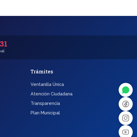
531
pal
Trámites
◐
A+
Ventanilla Única
↔
U̲
Atención Ciudadana
Transparencia
Dx
❙❙
Plan Municipal