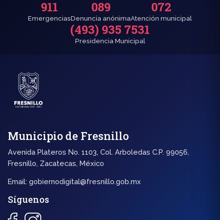
911
089
072
Emergencias
Denuncia anónima
Atención municipal
(493) 935 7531
Presidencia Municipal
Municipio de Fresnillo
Avenida Plateros No. 1103, Col. Arboledas C.P. 99056,
Fresnillo, Zacatecas, México
Email:
gobiernodigital@fresnillo.gob.mx
Síguenos